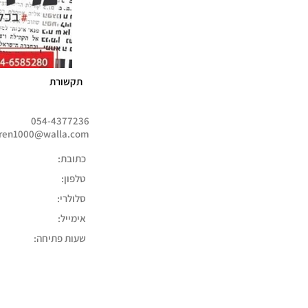
תקשורת
054-4377236
ren1000@walla.com
כתובת:
טלפון:
סלולרי:
אימייל:
שעות פתיחה: